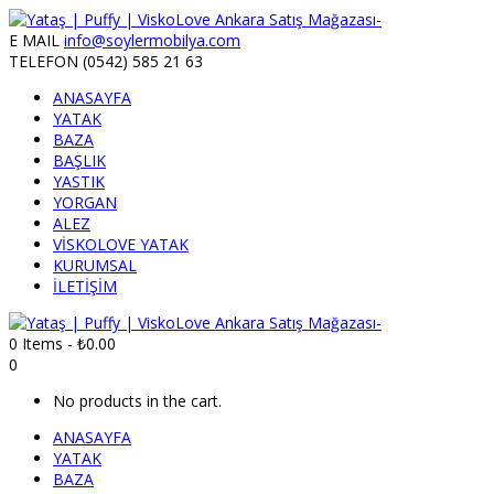
E MAIL
info@soylermobilya.com
TELEFON
(0542) 585 21 63
ANASAYFA
YATAK
BAZA
BAŞLIK
YASTIK
YORGAN
ALEZ
VİSKOLOVE YATAK
KURUMSAL
İLETİŞİM
0 Items
-
₺
0.00
0
No products in the cart.
ANASAYFA
YATAK
BAZA