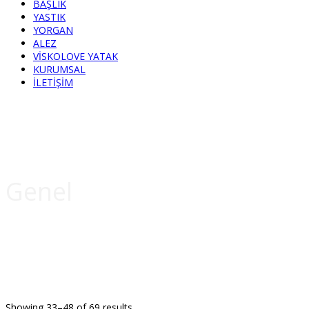
BAŞLIK
YASTIK
YORGAN
ALEZ
VİSKOLOVE YATAK
KURUMSAL
İLETİŞİM
Genel
Showing 33–48 of 69 results