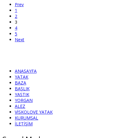
Prev
1
2
3
4
5
Next
ANASAYFA
YATAK
BAZA
BAŞLIK
YASTIK
YORGAN
ALEZ
VİSKOLOVE YATAK
KURUMSAL
İLETİŞİM