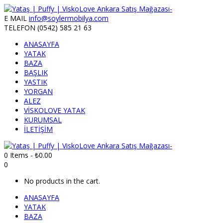
E MAIL
info@soylermobilya.com
TELEFON
(0542) 585 21 63
ANASAYFA
YATAK
BAZA
BAŞLIK
YASTIK
YORGAN
ALEZ
VİSKOLOVE YATAK
KURUMSAL
İLETİŞİM
0 Items
-
₺
0.00
0
No products in the cart.
ANASAYFA
YATAK
BAZA