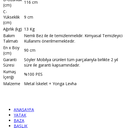
116 cm
(cm)
C-
Yükseklik
9 cm
(cm)
Ağırlık (kg)
13 Kg
Bakım
Nemli Bez ile ile temizlenmelidir. Kimyasal Temizleyici
Talimatı
Kullanımı önerilmemektedir.
En x Boy
90 cm
(cm)
Garanti
Söyler Mobilya ürünleri tüm parçalarıyla birlikte 2 yıl
Süresi
süre ile garanti kapsamındadır.
Kumaş
%100 PES
İçeriği
Malzeme
Metal İskelet + Yonga Levha
ANASAYFA
YATAK
BAZA
BAŞLIK