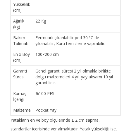
Yükseklik
(cm)
Ağırlık
22 Kg
(kg)
Bakım
Fermuarlı çıkarılabilir ped 30 °C de
Talimatı
yıkanabilir, Kuru temizleme yapılabilir.
En x Boy
100×200 cm
(cm)
Garanti
Genel garanti süresi 2 yıl olmakla birlikte
Süresi
dolgu malzemeleri 4 yıl, yay aksamı 10 yıl
garantilidir.
Kumaş
%100 PES
İçeriği
Malzeme
Pocket Yay
Yatakların en ve boy ölçülerinde ± 2 cm sapma,
standartlar içerisinde yer almaktadır. Yatak yüksekliği ise,